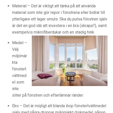
Material – Det är viktigt att tänka på att använda
material som inte gör repor i fönstrena eller bidrar till
ytterligare ett lager smuts. Ska du putsa fönstren själv
är det en god idé att investera i en bra (skrapa?), samt
exempelvis mikrofiberdukar och en stadig hink.
Medel –
Välj
miljömär
kta
fönstert
vättmed
el som
inte
sliter på fönstren och efterlämnar ränder.
Eko – Det är möjligt att blanda ihop fönstertvättmedel
själv med några droppar miljömärkt diskmedel, någon