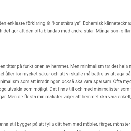
en enklaste förklaring är ”konstnärslya”. Bohemisk kännetecknas
och det gör att den ofta blandas med andra stilar. Många som gil
den tittar på funktionen av hemmet. Men minimalism tar det hela m
ehåller för mycket saker och att vi skulle må bättre av att äga s
minimalism som att inredningen också ska vara sparsam. Ofta myck
ga utvalda som möjligt. Det finns till och med minimalister som 
ar. Men de flesta minimalister väljer att hemmet ska vara enkelt, v
a stil bygger på att fylla ditt hem med möbler, färger, mönster o