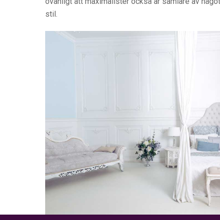
ovanligt att maximalister också är samlare av någo
stil.