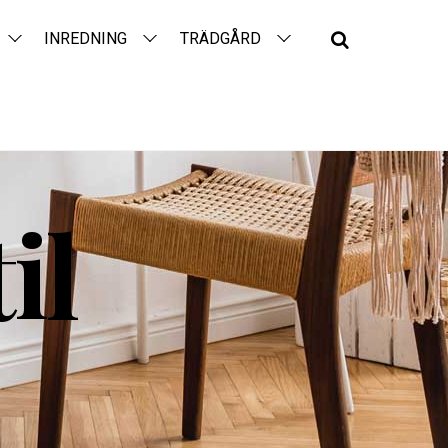
Search
INREDNING
TRÄDGÅRD
il