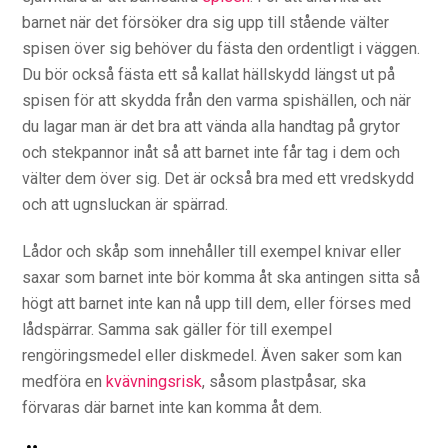
barnet när det försöker dra sig upp till stående välter
spisen över sig behöver du fästa den ordentligt i väggen.
Du bör också fästa ett så kallat hällskydd längst ut på
spisen för att skydda från den varma spishällen, och när
du lagar man är det bra att vända alla handtag på grytor
och stekpannor inåt så att barnet inte får tag i dem och
välter dem över sig. Det är också bra med ett vredskydd
och att ugnsluckan är spärrad.
Lådor och skåp som innehåller till exempel knivar eller
saxar som barnet inte bör komma åt ska antingen sitta så
högt att barnet inte kan nå upp till dem, eller förses med
lådspärrar. Samma sak gäller för till exempel
rengöringsmedel eller diskmedel. Även saker som kan
medföra en
kvävningsrisk
, såsom plastpåsar, ska
förvaras där barnet inte kan komma åt dem.